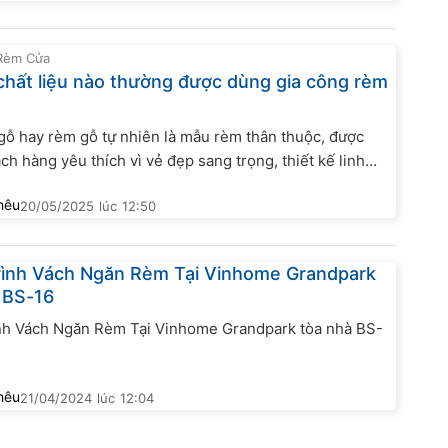
 Rèm Cửa
hất liệu nào thường được dùng gia công rèm
ỗ hay rèm gỗ tự nhiên là mẫu rèm thân thuộc, được
ch hàng yêu thích vì vẻ đẹp sang trọng, thiết kế linh
ần gũi thiên nhiên, thân thiện môi trường. Rèm cũng có
hêu
20/05/2025
lúc
12:50
chống nắng, chắn sáng tốt nhất với các mẫu rèm cửa
ình Vách Ngăn Rèm Tại Vinhome Grandpark
 BS-16
nh Vách Ngăn Rèm Tại Vinhome Grandpark tòa nhà BS-
hêu
21/04/2024
lúc
12:04