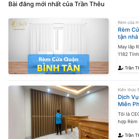
Bài đăng mới nhất của Trần Thêu
Rèm cửa 
Rèm Cửa
tận nhà
May lắp 
1182 Tỉnh
thiết kế 
Trần T
khấu với 
Kiến thức
Dịch Vụ
Miễn Ph
Tôi là CE
hợp Rèm C
tích lũy 
Trần T
đẹp – Rèm