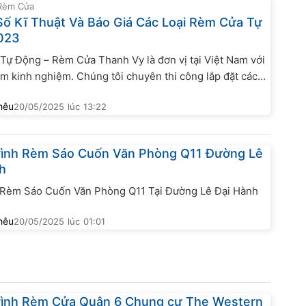
 Rèm Cửa
ố Kĩ Thuật Và Báo Giá Các Loại Rèm Cửa Tự
023
ự Động – Rèm Cửa Thanh Vy là đơn vị tại Việt Nam với
m kinh nghiệm. Chúng tôi chuyên thi công lắp đặt các
cửa đặc biệt là rèm cửa tự động. Mang đến không gian
hêu
20/05/2025
lúc
13:22
 đại và tiện nghi cho khách hàng. Với chi nhánh...
rình Rèm Sáo Cuốn Văn Phòng Q11 Đường Lê
h
 Rèm Sáo Cuốn Văn Phòng Q11 Tại Đường Lê Đại Hành
hêu
20/05/2025
lúc
01:01
rình Rèm Cửa Quận 6 Chung cư The Western