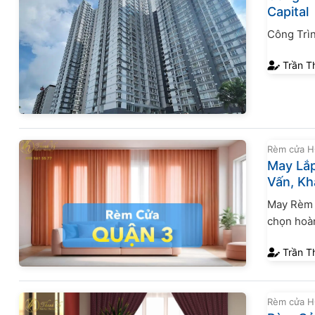
Capital
Công Trì
Trần T
Rèm cửa 
May Lắp
Vấn, Kh
May Rèm 
chọn hoàn
trình - nh
Trần T
Rèm cửa 