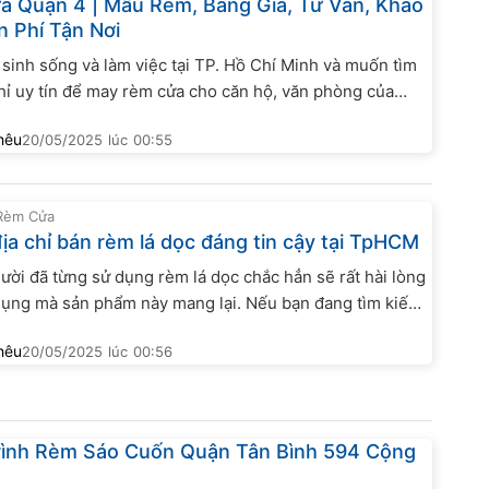
 Quận 4 | Mẫu Rèm, Bảng Giá, Tư Vấn, Khảo
n Phí Tận Nơi
sinh sống và làm việc tại TP. Hồ Chí Minh và muốn tìm
hỉ uy tín để may rèm cửa cho căn hộ, văn phòng của
 vậy đừng bỏ qua những thông tin về địa chỉ may rèm
hêu
20/05/2025
lúc
00:55
4 uy tín nhất tại TP. Hồ Chí Minh...
 Rèm Cửa
địa chỉ bán rèm lá dọc đáng tin cậy tại TpHCM
ời đã từng sử dụng rèm lá dọc chắc hẳn sẽ rất hài lòng
dụng mà sản phẩm này mang lại. Nếu bạn đang tìm kiếm
rèm cho không gian văn phòng thì đây là sự lựa chọn
hêu
20/05/2025
lúc
00:56
 Cùng bài viết dưới đây bật mí cho bạn về...
rình Rèm Sáo Cuốn Quận Tân Bình 594 Cộng