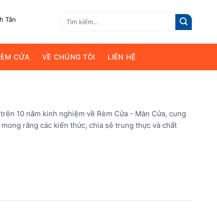
Tìm
nh Tân
kiếm:
RÈM CỬA
VỀ CHÚNG TÔI
LIÊN HỆ
i trên 10 năm kinh nghiệm về Rèm Cửa - Màn Cửa, cung
ong rằng các kiến thức, chia sẻ trung thực và chất