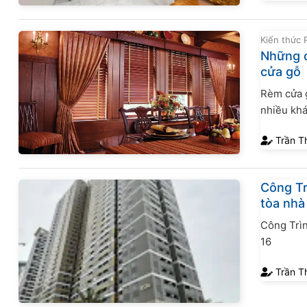
Kiến thức
Những c
cửa gỗ
Rèm cửa g
nhiều khá
hoạt và g
Trần T
tác dụng 
trên thị...
Công Tr
tòa nhà
Công Trì
16
Trần T