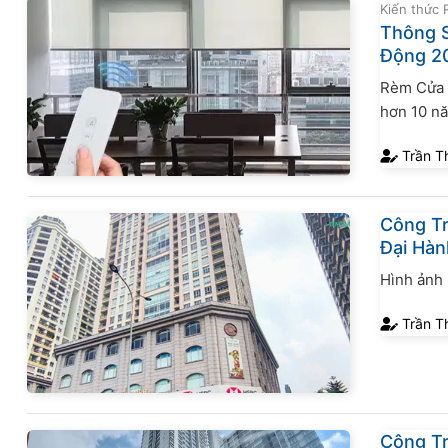
Kiến thức
Thông S
Động 2
Rèm Cửa T
hơn 10 nă
loại rèm 
Trần T
sống hiện
Công T
Đại Hàn
Hình ảnh
Trần T
Công T