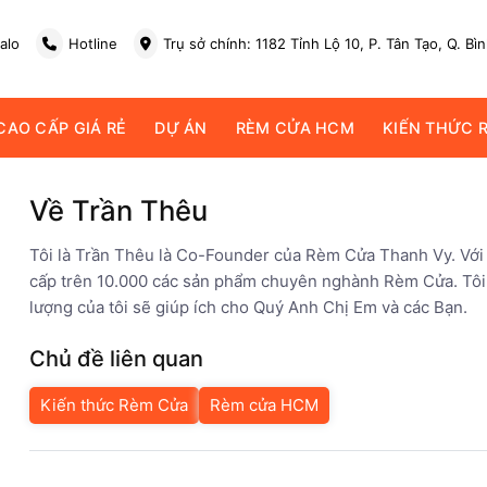
alo
Hotline
Trụ sở chính: 1182 Tỉnh Lộ 10, P. Tân Tạo, Q. Bì
AO CẤP GIÁ RẺ
DỰ ÁN
RÈM CỬA HCM
KIẾN THỨC 
Về Trần Thêu
Tôi là Trần Thêu là Co-Founder của Rèm Cửa Thanh Vy. Vớ
cấp trên 10.000 các sản phẩm chuyên nghành Rèm Cửa. Tôi m
lượng của tôi sẽ giúp ích cho Quý Anh Chị Em và các Bạn.
Chủ đề liên quan
Kiến thức Rèm Cửa
Rèm cửa HCM