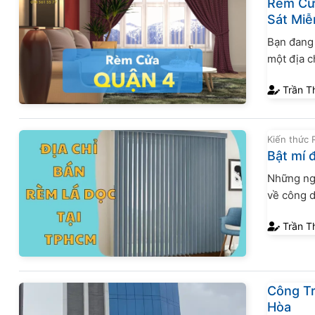
Rèm Cửa
Sát Miễ
Bạn đang 
một địa c
mình? Nếu
Trần T
cửa quận 
Kiến thức
Bật mí 
Những ngư
về công 
một loại 
Trần T
hoàn hảo.
Công T
Hòa