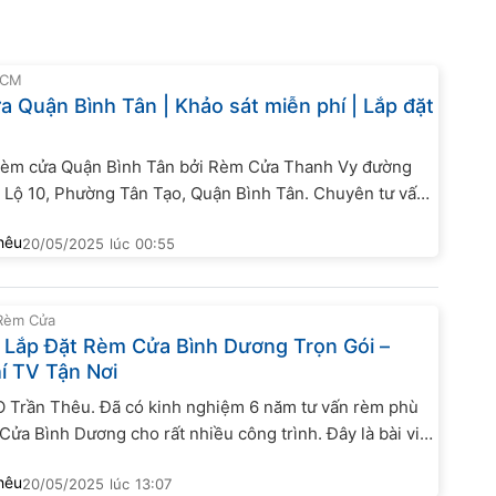
HCM
 Quận Bình Tân | Khảo sát miễn phí | Lắp đặt
Rèm cửa Quận Bình Tân bởi Rèm Cửa Thanh Vy đường
 Lộ 10, Phường Tân Tạo, Quận Bình Tân. Chuyên tư vấn
và may Rèm cửa Bảo hành lên đến 24 tháng, có chiết
hêu
20/05/2025
lúc
00:55
những đơn hàng giá trị cao.
 Rèm Cửa
 Lắp Đặt Rèm Cửa Bình Dương Trọn Gói –
í TV Tận Nơi
O Trần Thêu. Đã có kinh nghiệm 6 năm tư vấn rèm phù
ửa Bình Dương cho rất nhiều công trình. Đây là bài viết
kinh nghiệm của tôi. Nếu bạn đang muốn làm rèm cửa
hêu
20/05/2025
lúc
13:07
 Cửa Bình Dương. Chắc chắn bài viết này sẽ không...