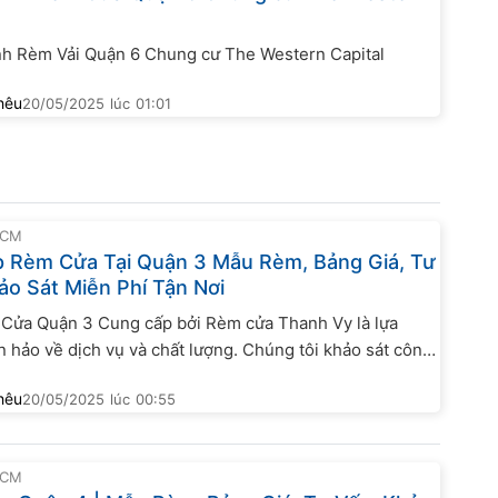
nh Rèm Vải Quận 6 Chung cư The Western Capital
hêu
20/05/2025
lúc
01:01
HCM
 Rèm Cửa Tại Quận 3 Mẫu Rèm, Bảng Giá, Tư
ảo Sát Miễn Phí Tận Nơi
Cửa Quận 3 Cung cấp bởi Rèm cửa Thanh Vy là lựa
 hảo về dịch vụ và chất lượng. Chúng tôi khảo sát công
à ở miễn phí, lắp đặt tận nhà.
hêu
20/05/2025
lúc
00:55
HCM