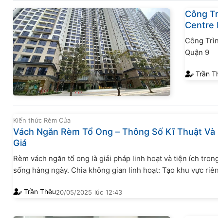
Công Tr
Centre 
Công Trì
Quận 9
Trần T
Kiến thức Rèm Cửa
Vách Ngăn Rèm Tổ Ong – Thông Số Kĩ Thuật Và
Giá
Rèm vách ngăn tổ ong là giải pháp linh hoạt và tiện ích tron
sống hàng ngày. Chia không gian linh hoạt: Tạo khu vực riê
mà không cần xây cố định. Trang trí hiện đại: Điểm nhấn t
Trần Thêu
20/05/2025
lúc
12:43
cho không gian sống. Che nắng và bảo vệ nội thất: Kiểm soát