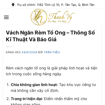
Bỏ
Trụ sở chính: 1182 Tỉnh Lộ 10, P. Tân Tạo, Q. Bình Tân
qua
nội
dung
Vách Ngăn Rèm Tổ Ong – Thông Số
Kĩ Thuật Và Báo Giá
ĐĂNG VÀO
24/01/2024
BỞI
TRẦN THÊU
Rèm vách ngăn tổ ong là giải pháp linh hoạt và tiện
ích trong cuộc sống hàng ngày.
Chia không gian linh hoạt:
Tạo khu vực riêng tư
mà không cần xây cố định.
Trang trí hiện đại:
Điểm nhấn thẩm mỹ cho
không gian sống.