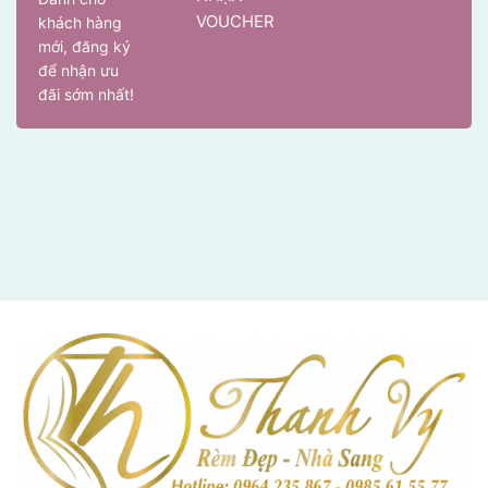
VOUCHER
khách hàng
mới, đăng ký
để nhận ưu
đãi sớm nhất!