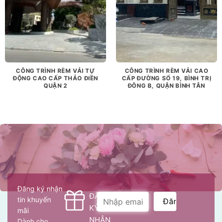
CÔNG TRÌNH RÈM VẢI TỰ
CÔNG TRÌNH RÈM VẢI CAO
ĐỘNG CAO CẤP THẢO ĐIỀN
CẤP ĐƯỜNG SỐ 19, BÌNH TRỊ
QUẬN 2
ĐÔNG B, QUẬN BÌNH TÂN
Đăng ký nhận
ĐĂNG
tin khuyến
KÝ
mãi
NHẬN
Dành cho