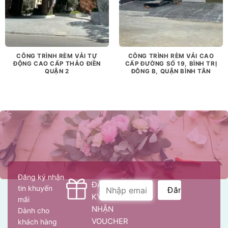
CÔNG TRÌNH RÈM VẢI TỰ
CÔNG TRÌNH RÈM VẢI CAO
ĐỘNG CAO CẤP THẢO ĐIỀN
CẤP ĐƯỜNG SỐ 19, BÌNH TRỊ
QUẬN 2
ĐÔNG B, QUẬN BÌNH TÂN
Đăng ký nhận
ĐĂNG
tin khuyến
KÝ
mãi
NHẬN
Dành cho
VOUCHER
khách hàng