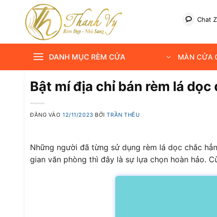
Bỏ
qua
Chat Z
nội
dung
DANH MỤC RÈM CỬA
MÀN CỬA C
Bật mí địa chỉ bán rèm lá dọc
ĐĂNG VÀO
12/11/2023
BỞI
TRẦN THÊU
Những người đã từng sử dụng rèm lá dọc chắc hẳn
gian văn phòng thì đây là sự lựa chọn hoàn hảo. C