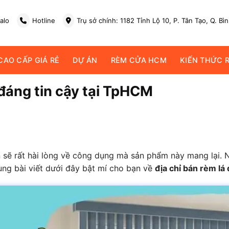
alo
Hotline
Trụ sở chính: 1182 Tỉnh Lộ 10, P. Tân Tạo, Q. Bì
AO CẤP GIÁ RẺ
DỰ ÁN
RÈM CỬA HCM
KIẾN THỨC 
 đáng tin cậy tại TpHCM
 sẽ rất hài lòng về công dụng mà sản phẩm này mang lại. 
ùng bài viết dưới đây bật mí cho bạn về
địa chỉ bán rèm lá