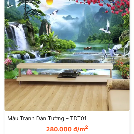
Mẫu Tranh Dán Tường – TDT01
Giá
Giá
2
280.000
đ/m
gốc
hiện