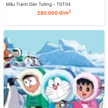
Mẫu Tranh Dán Tường – TDT04
Giá
Giá
2
280.000
đ/m
gốc
hiện
là:
tại
350.000 đ/m2.
là:
280.000 đ/m2.