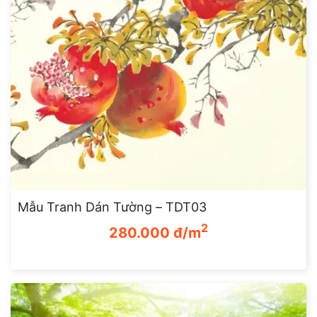
Mẫu Tranh Dán Tường – TDT03
Giá
Giá
2
280.000
đ/m
gốc
hiện
là:
tại
350.000 đ/m2.
là:
280.000 đ/m2.