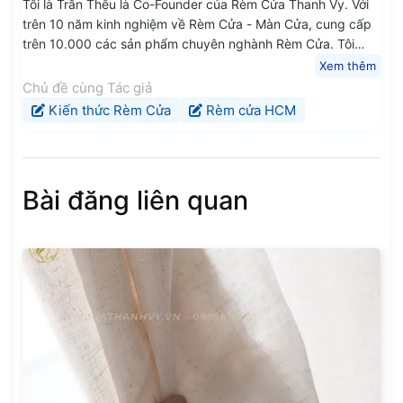
Tôi là Trần Thêu là Co-Founder của Rèm Cửa Thanh Vy. Với
trên 10 năm kinh nghiệm về Rèm Cửa - Màn Cửa, cung cấp
trên 10.000 các sản phẩm chuyên nghành Rèm Cửa. Tôi
mong rằng các kiến thức, chia sẻ trung thực và chất lượng
Xem thêm
của tôi sẽ giúp ích cho Quý Anh Chị Em và các Bạn.
Chủ đề cùng Tác giả
Kiến thức Rèm Cửa
Rèm cửa HCM
Bài đăng liên quan