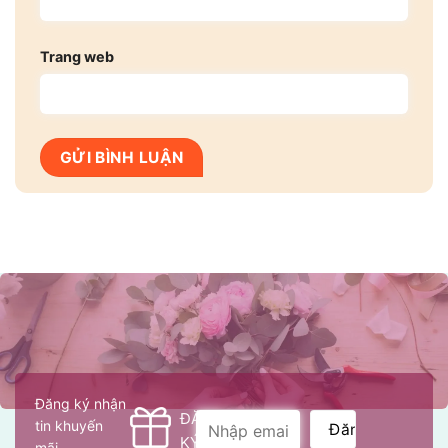
Trang web
Đăng ký nhận
ĐĂNG
tin khuyến
KÝ
mãi