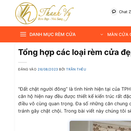
Bỏ
qua
Chat Z
nội
dung
DANH MỤC RÈM CỬA
MÀN CỬA C
Tổng hợp các loại rèm cửa đ
ĐĂNG VÀO
26/08/2023
BỞI
TRẦN THÊU
“Đất chật người đông” là tình hình hiện tại của T
căn hộ hiện nay đều được thiết kế kiến trúc rất đ
điều vô cùng quan trọng. Đa số những căn chung cư
tránh gây chật chội. Trong bài viết này chúng tôi