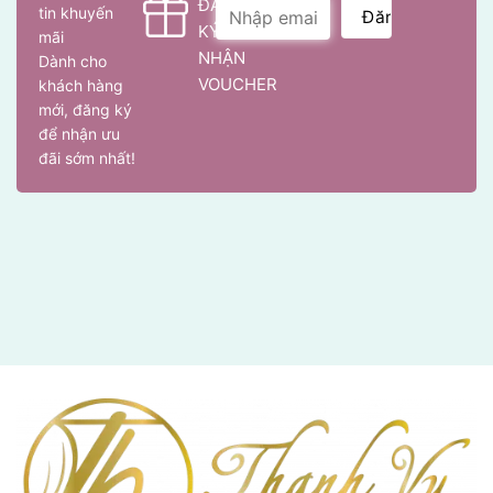
ĐĂNG
tin khuyến
KÝ
mãi
NHẬN
Dành cho
VOUCHER
khách hàng
mới, đăng ký
để nhận ưu
đãi sớm nhất!