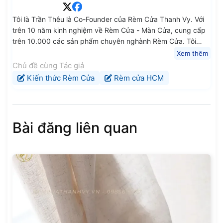
Tôi là Trần Thêu là Co-Founder của Rèm Cửa Thanh Vy. Với
trên 10 năm kinh nghiệm về Rèm Cửa - Màn Cửa, cung cấp
trên 10.000 các sản phẩm chuyên nghành Rèm Cửa. Tôi
mong rằng các kiến thức, chia sẻ trung thực và chất lượng
Xem thêm
của tôi sẽ giúp ích cho Quý Anh Chị Em và các Bạn.
Chủ đề cùng Tác giả
Kiến thức Rèm Cửa
Rèm cửa HCM
Bài đăng liên quan