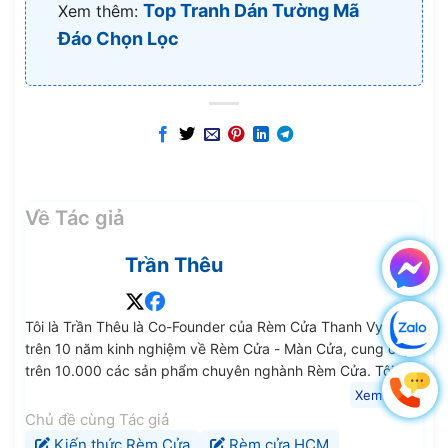
Top Tranh Dán Tường Mã
Xem thêm:
Đáo Chọn Lọc
Về Tác giả
Trần Thêu
Tôi là Trần Thêu là Co-Founder của Rèm Cửa Thanh Vy. Với
trên 10 năm kinh nghiệm về Rèm Cửa - Màn Cửa, cung cấp
trên 10.000 các sản phẩm chuyên nghành Rèm Cửa. Tôi
mong rằng các kiến thức, chia sẻ trung thực và chất lượng
Xem thêm
của tôi sẽ giúp ích cho Quý Anh Chị Em và các Bạn.
Chủ đề cùng Tác giả
Kiến thức Rèm Cửa
Rèm cửa HCM