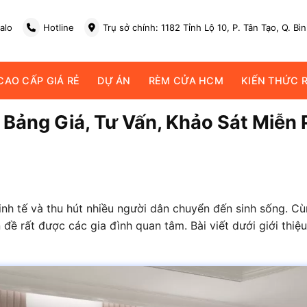
alo
Hotline
Trụ sở chính: 1182 Tỉnh Lộ 10, P. Tân Tạo, Q. Bì
AO CẤP GIÁ RẺ
DỰ ÁN
RÈM CỬA HCM
KIẾN THỨC 
Bảng Giá, Tư Vấn, Khảo Sát Miễn P
kinh tế và thu hút nhiều người dân chuyển đến sinh sống. Cù
 đề rất được các gia đình quan tâm. Bài viết dưới giới thi