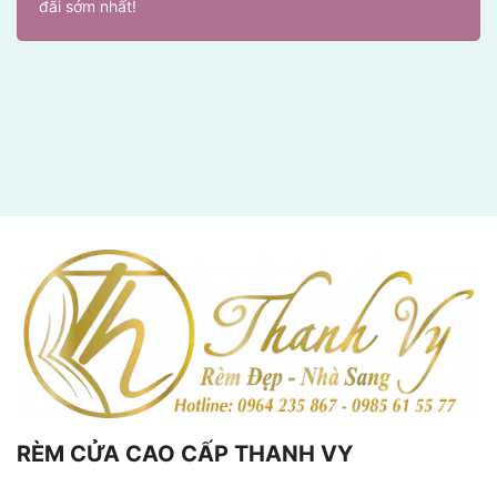
đãi sớm nhất!
RÈM CỬA CAO CẤP THANH VY