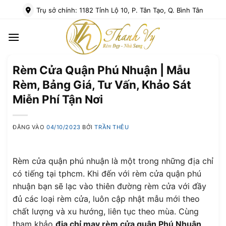
Bỏ
Trụ sở chính: 1182 Tỉnh Lộ 10, P. Tân Tạo, Q. Bình Tân
qua
nội
dung
Rèm Cửa Quận Phú Nhuận | Mẫu
Rèm, Bảng Giá, Tư Vấn, Khảo Sát
Miễn Phí Tận Nơi
ĐĂNG VÀO
04/10/2023
BỞI
TRẦN THÊU
Rèm cửa quận phú nhuận là một trong những địa chỉ
có tiếng tại tphcm. Khi đến với rèm cửa quận phú
nhuận bạn sẽ lạc vào thiên đường rèm cửa với đầy
đủ các loại rèm cửa, luôn cập nhật mẫu mới theo
chất lượng và xu hướng, liên tục theo mùa. Cùng
tham khảo
địa chỉ may rèm cửa quận Phú Nhuận