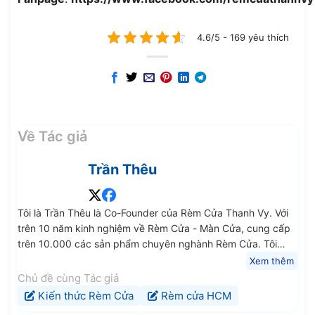
4.6/5 - 169 yêu thích
Về Tác giả
Trần Thêu
Tôi là Trần Thêu là Co-Founder của Rèm Cửa Thanh Vy. Với
trên 10 năm kinh nghiệm về Rèm Cửa - Màn Cửa, cung cấp
trên 10.000 các sản phẩm chuyên nghành Rèm Cửa. Tôi
mong rằng các kiến thức, chia sẻ trung thực và chất lượng
Xem thêm
của tôi sẽ giúp ích cho Quý Anh Chị Em và các Bạn.
Chủ đề cùng Tác giả
Kiến thức Rèm Cửa
Rèm cửa HCM