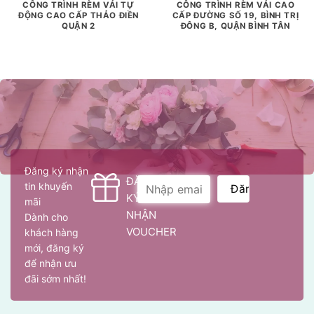
CÔNG TRÌNH RÈM VẢI TỰ
CÔNG TRÌNH RÈM VẢI CAO
ĐỘNG CAO CẤP THẢO ĐIỀN
CẤP ĐƯỜNG SỐ 19, BÌNH TRỊ
QUẬN 2
ĐÔNG B, QUẬN BÌNH TÂN
Đăng ký nhận
ĐĂNG
tin khuyến
KÝ
mãi
NHẬN
Dành cho
VOUCHER
khách hàng
mới, đăng ký
để nhận ưu
đãi sớm nhất!