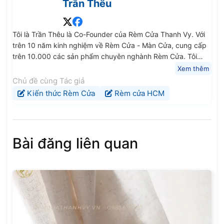
Trần Thêu
Tôi là Trần Thêu là Co-Founder của Rèm Cửa Thanh Vy. Với
trên 10 năm kinh nghiệm về Rèm Cửa - Màn Cửa, cung cấp
trên 10.000 các sản phẩm chuyên nghành Rèm Cửa. Tôi
mong rằng các kiến thức, chia sẻ trung thực và chất lượng
Xem thêm
của tôi sẽ giúp ích cho Quý Anh Chị Em và các Bạn.
Chủ đề cùng Tác giả
Kiến thức Rèm Cửa
Rèm cửa HCM
Bài đăng liên quan