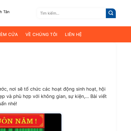
Tìm
nh Tân
kiếm:
RÈM CỬA
VỀ CHÚNG TÔI
LIÊN HỆ
ớc, nơi sẽ tổ chức các hoạt động sinh hoạt, hội
ẹp và phù hợp với không gian, sự kiện,… Bài viết
uẩn nhé!