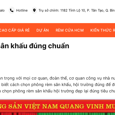
alo
Hotline
Trụ sở chính: 1182 Tỉnh Lộ 10, P. Tân Tạo, Q. Bì
AO CẤP GIÁ RẺ
DỰ ÁN
RÈM CỬA HCM
KIẾN THỨC 
sân khấu đúng chuẩn
an trọng với mọi cơ quan, đoàn thể, cơ quan công vụ nhà nư
ng biết cách chọn phông rèm sân khấu, hội trường đúng để đ
chọn phông rèm sân khấu hội trường đẹp lại đúng tiêu ch