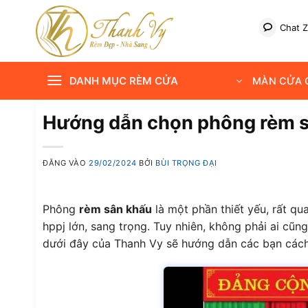
Bỏ
qua
Chat Z
nội
dung
DANH MỤC RÈM CỬA
MÀN CỬA C
Hướng dẫn chọn phông rèm 
ĐĂNG VÀO
29/02/2024
BỞI
BÙI TRỌNG ĐẠI
Phông
rèm sân khấu
là một phần thiết yếu, rất qu
hppj lớn, sang trọng. Tuy nhiên, không phải ai cũ
dưới đây của Thanh Vy sẽ hướng dẫn các bạn cách 