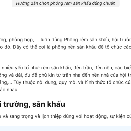
Hướng dẫn chọn phông rèm sân khấu đúng chuẩn
ờng, phòng họp, … luôn dùng Phông rèm sân khấu, hội trườn
nào đó. Đây có thể coi là phông nền sân khấu để tổ chức cá
 nhiều yếu tố như: rèm sân khấu, đèn trần, đèn nền, các bi
ộng và dài, đủ để phủ kín từ trần nhà đến nền nhà của hội 
háng,… Tùy thuộc nội dung, quy mô, và hình thức tổ chức c
hác nhau.
 trường, sân khấu
à sang trọng và lịch thiệp đúng với hoạt động, sự kiện củ