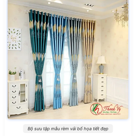
Bộ sưu tập mẫu rèm vải bố họa tiết đẹp