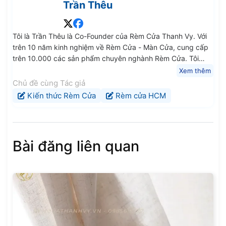
Trần Thêu
Tôi là Trần Thêu là Co-Founder của Rèm Cửa Thanh Vy. Với
trên 10 năm kinh nghiệm về Rèm Cửa - Màn Cửa, cung cấp
trên 10.000 các sản phẩm chuyên nghành Rèm Cửa. Tôi
mong rằng các kiến thức, chia sẻ trung thực và chất lượng
Xem thêm
của tôi sẽ giúp ích cho Quý Anh Chị Em và các Bạn.
Chủ đề cùng Tác giả
Kiến thức Rèm Cửa
Rèm cửa HCM
Bài đăng liên quan