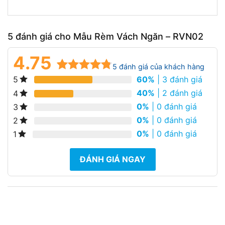
5 đánh giá cho
Mẫu Rèm Vách Ngăn – RVN02
4.75
5
đánh giá của khách hàng
60%
| 3 đánh giá
5
4.75
4
trên
5 dựa trên
40%
| 2 đánh giá
4
đánh giá
0%
| 0 đánh giá
3
0%
| 0 đánh giá
2
0%
| 0 đánh giá
1
ĐÁNH GIÁ NGAY