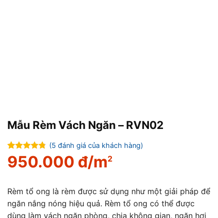
Mẫu Rèm Vách Ngăn – RVN02
(
5
đánh giá của khách hàng)
4.75
950.000
đ/m
Giá
Giá
4
trên
2
gốc
hiện
5 dựa trên
là:
tại
đánh giá
1.450.000 đ/m2.
là:
950.000 đ/m2.
Rèm tổ ong là rèm được sử dụng như một giải pháp để
ngăn nắng nóng hiệu quả. Rèm tổ ong có thể được
dùng làm vách ngăn phòng, chia không gian, ngăn hơi