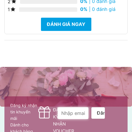
0%
| 0 đánh giá
2
0%
| 0 đánh giá
1
ĐÁNH GIÁ NGAY
Đăng ký nhận
ĐĂNG
tin khuyến
KÝ
mãi
NHẬN
Dành cho
VOUCHER
khách hàng