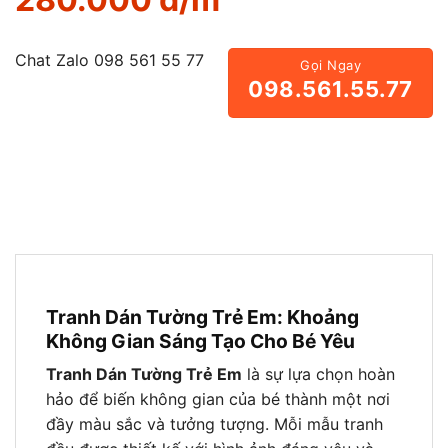
gốc
hiện
5 dựa trên
là:
tại
đánh giá
350.000 đ/m2.
là:
280.000 đ/m2.
Chat Zalo
098 561 55 77
Gọi Ngay
098.561.55.77
Tranh Dán Tường Trẻ Em: Khoảng
Không Gian Sáng Tạo Cho Bé Yêu
Tranh Dán Tường Trẻ Em
là sự lựa chọn hoàn
hảo để biến không gian của bé thành một nơi
đầy màu sắc và tưởng tượng. Mỗi mẫu tranh