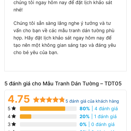
chúng tôi ngay hôm nay để đặt lịch khảo sát
nhé!
Chúng tôi sẵn sàng lắng nghe ý tưởng và tư
vấn cho bạn về các mẫu tranh dán tường phù
hợp. Hãy đặt lịch khảo sát ngay hôm nay để
tạo nên một không gian sáng tạo và đáng yêu
cho bé yêu của bạn.
5 đánh giá cho
Mẫu Tranh Dán Tường – TDT05
4.75
5
đánh giá của khách hàng
80%
| 4 đánh giá
5
4.75
4
trên
5 dựa trên
20%
| 1 đánh giá
4
đánh giá
0%
| 0 đánh giá
3