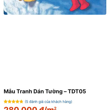
Mẫu Tranh Dán Tường – TDT05
(
5
đánh giá của khách hàng)
4.75
280.000
đ/m
Giá
Giá
4
trên
2