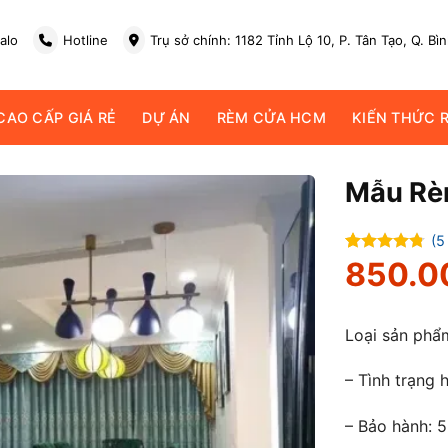
alo
Hotline
Trụ sở chính: 1182 Tỉnh Lộ 10, P. Tân Tạo, Q. Bì
AO CẤP GIÁ RẺ
DỰ ÁN
RÈM CỬA HCM
KIẾN THỨC 
Mẫu Rè
(
5
4.75
850.
4
trên
5 dựa trên
đánh giá
Loại sản ph
– Tình trạng 
– Bảo hành: 