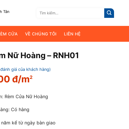
Tìm
nh Tân
kiếm:
RÈM CỬA
VỀ CHÚNG TÔI
LIÊN HỆ
m Nữ Hoàng – RNH01
đánh giá của khách hàng)
000
đ/m
2
ẩm: Rèm Cửa Nữ Hoàng
hàng: Có hàng
5 năm kể từ ngày bàn giao