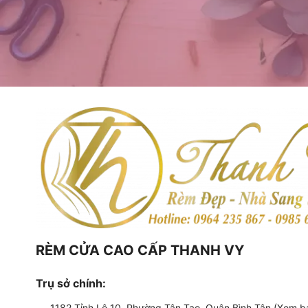
RÈM CỬA CAO CẤP THANH VY
Trụ sở chính:
1182 Tỉnh Lộ 10, Phường Tân Tạo, Quận Bình Tân (Xem b