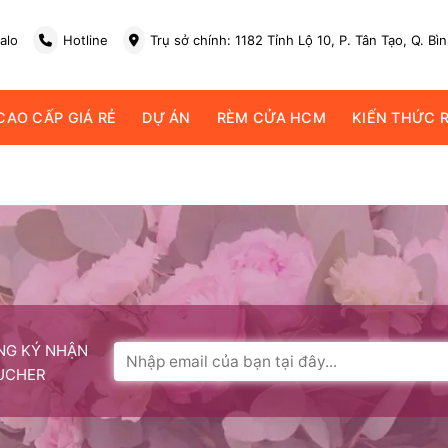
alo
Hotline
Trụ sở chính: 1182 Tỉnh Lộ 10, P. Tân Tạo, Q. Bì
AO CẤP GIÁ RẺ
DỰ ÁN
RÈM CỬA HCM
KIẾN THỨC 
NG KÝ NHẬN
UCHER