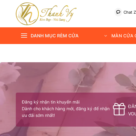
Bỏ
qua
Chat Z
nội
dung
DANH MỤC RÈM CỬA
MÀN CỬA C
Đăng ký nhận tin khuyến mãi
ĐĂ
Dành cho khách hàng mới, đăng ký để nhận
VO
ưu đãi sớm nhất!