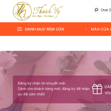
Bỏ
qua
Chat Z
nội
dung
DANH MỤC RÈM CỬA
MÀN CỬA C
Đăng ký nhận tin khuyến mãi
ĐĂ
Dành cho khách hàng mới, đăng ký để nhận
VO
ưu đãi sớm nhất!