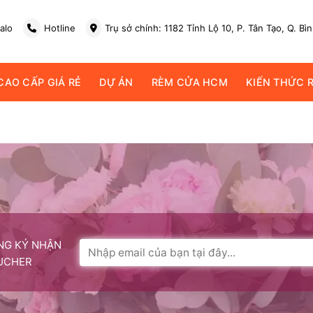
alo
Hotline
Trụ sở chính: 1182 Tỉnh Lộ 10, P. Tân Tạo, Q. Bì
AO CẤP GIÁ RẺ
DỰ ÁN
RÈM CỬA HCM
KIẾN THỨC 
NG KÝ NHẬN
UCHER