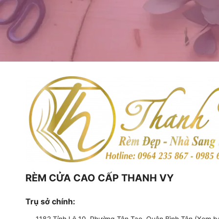
RÈM CỬA CAO CẤP THANH VY
Trụ sở chính:
1182 Tỉnh Lộ 10, Phường Tân Tạo, Quận Bình Tân (Xem b