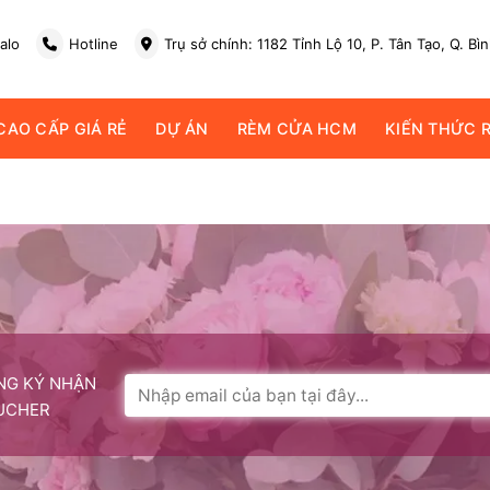
alo
Hotline
Trụ sở chính: 1182 Tỉnh Lộ 10, P. Tân Tạo, Q. Bì
AO CẤP GIÁ RẺ
DỰ ÁN
RÈM CỬA HCM
KIẾN THỨC 
NG KÝ NHẬN
UCHER