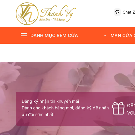
Bỏ
qua
Chat Z
nội
dung
DANH MỤC RÈM CỬA
MÀN CỬA C
Đăng ký nhận tin khuyến mãi
ĐĂ
Dành cho khách hàng mới, đăng ký để nhận
VO
ưu đãi sớm nhất!