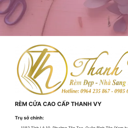
RÈM CỬA CAO CẤP THANH VY
Trụ sở chính:
1182 Tỉnh Lộ 10, Phường Tân Tạo, Quận Bình Tân (Xem b